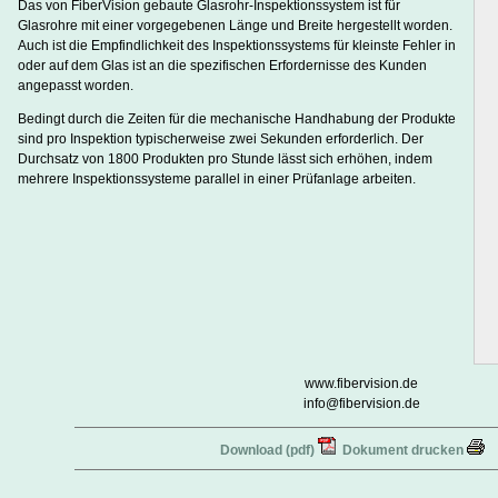
Das von FiberVision gebaute Glasrohr-Inspektionssystem ist für
Glasrohre mit einer vorgegebenen Länge und Breite hergestellt worden.
Auch ist die Empfindlichkeit des Inspektionssystems für kleinste Fehler in
oder auf dem Glas ist an die spezifischen Erfordernisse des Kunden
angepasst worden.
Bedingt durch die Zeiten für die mechanische Handhabung der Produkte
sind pro Inspektion typischerweise zwei Sekunden erforderlich. Der
Durchsatz von 1800 Produkten pro Stunde lässt sich erhöhen, indem
mehrere Inspektionssysteme parallel in einer Prüfanlage arbeiten.
www.fibervision.de
info@fibervision.de
Download (pdf)
Dokument drucken