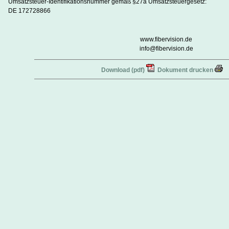
Umsatzsteuer-Identifikationsnummer gemäß §27a Umsatzsteuergesetz:
DE 172728866
www.fibervision.de
info@fibervision.de
Download (pdf)
Dokument drucken