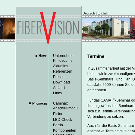
Deutsch
|
English
Home
Unternehmen
Termine
Philosophie
Aktuelles
In Zusammenarbeit mit der 
Referenzen
bieten wir in zweimonatigen
Presse
Basis-Seminare I und II an. D
Download
das Jahr 2009 können Sie de
Anfahrt
entnehmen.
Links
®
Für das CAMAT
-Seminar od
Produkte
Caminax
Ihnen gewünschte Seminare,
Anschlußmodul
sich zur Termin-Vereinbarung
Pictor
Verbindung zu setzen.
LED-Check
Bordo
Auch für die Basis-Seminare
Komponenten
alternative Termine mit uns 