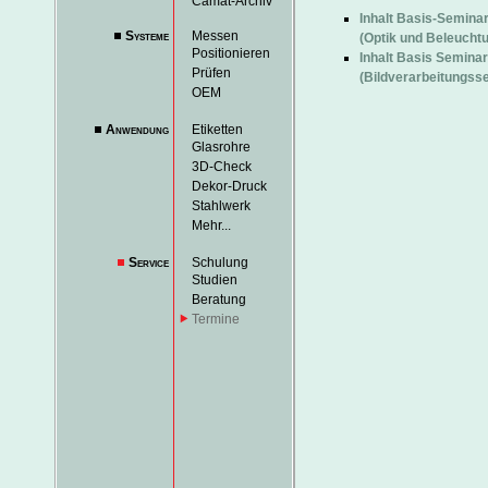
Camat-Archiv
Inhalt Basis-Seminar
Systeme
Messen
(Optik und Beleucht
Positionieren
Inhalt Basis Seminar 
Prüfen
(Bildverarbeitungss
OEM
Anwendung
Etiketten
Glasrohre
3D-Check
Dekor-Druck
Stahlwerk
Mehr...
Service
Schulung
Studien
Beratung
Termine